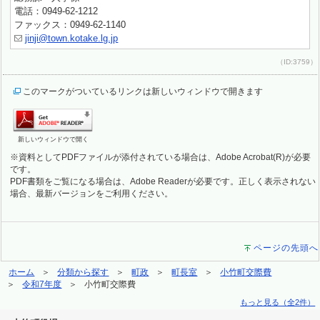
電話：0949-62-1212
ファックス：0949-62-1140
jinji@town.kotake.lg.jp
（ID:3759）
このマークがついているリンクは新しいウィンドウで開きます
新しいウィンドウで開く
※資料としてPDFファイルが添付されている場合は、Adobe Acrobat(R)が必要
です。
PDF書類をご覧になる場合は、Adobe Readerが必要です。正しく表示されない
場合、最新バージョンをご利用ください。
ページの先頭へ
ホーム
分類から探す
町政
町長室
小竹町交際費
令和7年度
小竹町交際費
もっと見る（全2件）