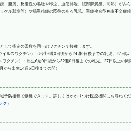
嫌、腹痛、反復性の嘔吐や啼泣、血便排泄、腹部膨満感、高熱）がみら
ッケル憩室等）や腸重積症の既往のある乳児、重症複合型免疫不全症候群
として指定の回数を同一のワクチンで接種します。
イルスワクチン）：出生6週0日後から24週0日後までの乳児。27日以
ワクチン）：出生6週0日後から32週0日後までの乳児。27日以上の間
月から出生14週6日後までの間）
域予防接種で接種できます。詳しくはかかりつけ医療機関にお尋ねくだ
ンク）