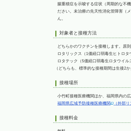
腸重積症を示唆する症状（周期的な不機
ださい。未治療の先天性消化管障害（メ
ん。
対象者と接種方法
どちらかのワクチンを接種します。原則
ロタリックス（1価経口弱毒生ヒトロタウ
ロタテック（5価経口弱毒生ロタウイルス
（どちらも、標準的な接種期間は生後2か
接種場所
小竹町接種医療機関ほか、福岡県内の広
福岡県広域予防接種医療機関
（外部リ
接種料金