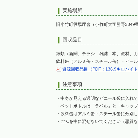
実施場所
旧小竹町役場庁舎（小竹町大字勝野3349
回収品目
紙類（新聞、チラシ、雑誌、本、教材、カ
飲料缶（アルミ缶・スチール缶）・ビール
資源回収品目（PDF：136.9キロバイ
注意事項
・中身が見える透明なビニール袋に入れて
・ペットボトルは「ラベル」と「キャップ
・飲料缶はアルミ缶・スチール缶に分別し
・ごみを中に混ぜないでください（悪質