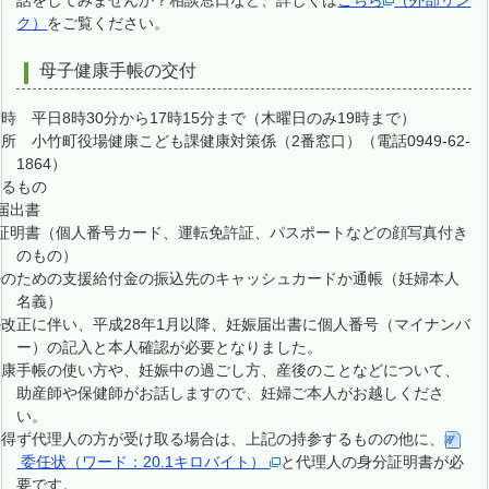
話をしてみませんか？相談窓口など、詳しくは
こちら
（外部リン
ク）
をご覧ください。
母子健康手帳の交付
 平日8時30分から17時15分まで（木曜日のみ19時まで）
 小竹町役場健康こども課健康対策係（2番窓口）（電話0949-62-
1864）
するもの
届出書
証明書（個人番号カード、運転免許証、パスポートなどの顔写真付き
のもの）
のための支援給付金の振込先のキャッシュカードか通帳（妊婦本人
名義）
改正に伴い、平成28年1月以降、妊娠届出書に個人番号（マイナンバ
ー）の記入と本人確認が必要となりました。
健康手帳の使い方や、妊娠中の過ごし方、産後のことなどについて、
助産師や保健師がお話しますので、妊婦ご本人がお越しくださ
い。
得ず代理人の方が受け取る場合は、上記の持参するものの他に、
委任状（ワード：20.1キロバイト）
と代理人の身分証明書が必
要です。