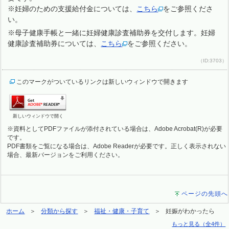
※妊婦のための支援給付金については、
こちら
をご参照くださ
い。
※母子健康手帳と一緒に妊婦健康診査補助券を交付します。妊婦
健康診査補助券については、
こちら
をご参照ください。
（ID:3703）
このマークがついているリンクは新しいウィンドウで開きます
新しいウィンドウで開く
※資料としてPDFファイルが添付されている場合は、Adobe Acrobat(R)が必要
です。
PDF書類をご覧になる場合は、Adobe Readerが必要です。正しく表示されない
場合、最新バージョンをご利用ください。
ページの先頭へ
ホーム
分類から探す
福祉・健康・子育て
妊娠がわかったら
もっと見る（全4件）