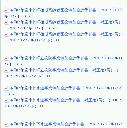
令和7年度小竹町後期高齢者医療特別会計予算書（PDF：219.9
キロバイト）
令和7年度小竹町後期高齢者医療特別会計予算書（補正第1号）
（PDF：80.2キロバイト）
令和7年度小竹町後期高齢者医療特別会計予算書（補正第2号）
（PDF：123.8キロバイト）
令和7年度小竹町立病院事業特別会計予算書（PDF：289.8キロ
バイト）
令和7年度小竹町立病院事業特別会計予算書（補正第1号）（P
DF：79.8キロバイト）
令和7年度小竹水道事業特別会計予算書（PDF：176.5キロバイ
ト）
令和7年度小竹水道事業特別会計予算書（補正第1号）（PDF：
236.7キロバイト）
令和7年度小竹下水道事業特別会計予算書（PDF：175.2キロバ