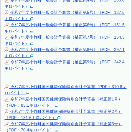
令和7年度小竹町一般会計予算書（補正第4号）（PDF：239.8
キロバイト）
令和7年度小竹町一般会計予算書（補正第5号）（PDF：187.5
キロバイト）
令和7年度小竹町一般会計予算書（補正第6号）（PDF：151.5
キロバイト）
令和7年度小竹町一般会計予算書（補正第7号）（PDF：154.3
キロバイト）
令和7年度小竹町一般会計予算書（補正第8号）（PDF：297.1
キロバイト）
令和7年度小竹町一般会計予算書（補正第9号）（PDF：242.4
キロバイト）
令和7年度小竹町国民健康保険特別会計予算書（PDF：310.8キ
ロバイト）
令和7年度小竹町国民健康保険特別会計予算書（補正第1号）
（PDF：83.1キロバイト）
令和7年度小竹町国民健康保険特別会計予算書（補正第2号）
（PDF：131.6キロバイト）
令和7年度小竹町国民健康保険特別会計予算書（補正第3号）
（PDF：70.4キロバイト）