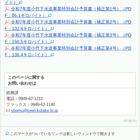
イト）
令和7年度小竹下水道事業特別会計予算書（補正第1号）（PD
F：86.1キロバイト）
令和7年度小竹下水道事業特別会計予算書（補正第2号）（PD
F：132.4キロバイト）
令和7年度小竹下水道事業特別会計予算書（補正第3号）（PD
F：150.5キロバイト）
令和7年度小竹下水道事業特別会計予算書（補正第4号）（PD
F：136.4キロバイト）
このページに関する
お問い合わせは
総務課
電話：0949-62-1212
ファックス：0949-62-1140
shomu@town.kotake.lg.jp
（ID:3676）
このマークがついているリンクは新しいウィンドウで開きます