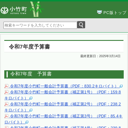
PC版トップ
令和7年度予算書
最終更新日：
2025年3月14日
令和7年度 予算書
令和7年度小竹町一般会計予算書（PDF：830.2キロバイト）
令和7年度小竹町一般会計予算書（補正第1号）（PDF：159.8
キロバイト）
令和7年度小竹町一般会計予算書（補正第2号）（PDF：238.2
キロバイト）
令和7年度小竹町一般会計予算書（補正第3号）（PDF：85.4キ
ロバイト）