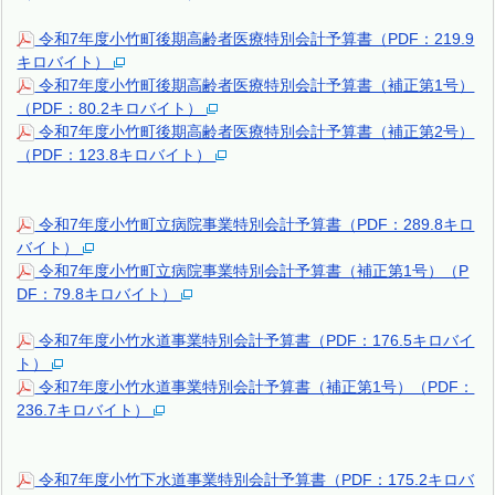
令和7年度小竹町後期高齢者医療特別会計予算書（PDF：219.9
キロバイト）
令和7年度小竹町後期高齢者医療特別会計予算書（補正第1号）
（PDF：80.2キロバイト）
令和7年度小竹町後期高齢者医療特別会計予算書（補正第2号）
（PDF：123.8キロバイト）
令和7年度小竹町立病院事業特別会計予算書（PDF：289.8キロ
バイト）
令和7年度小竹町立病院事業特別会計予算書（補正第1号）（P
DF：79.8キロバイト）
令和7年度小竹水道事業特別会計予算書（PDF：176.5キロバイ
ト）
令和7年度小竹水道事業特別会計予算書（補正第1号）（PDF：
236.7キロバイト）
令和7年度小竹下水道事業特別会計予算書（PDF：175.2キロバ