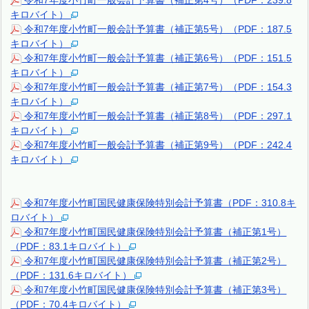
令和7年度小竹町一般会計予算書（補正第4号）（PDF：239.8
キロバイト）
令和7年度小竹町一般会計予算書（補正第5号）（PDF：187.5
キロバイト）
令和7年度小竹町一般会計予算書（補正第6号）（PDF：151.5
キロバイト）
令和7年度小竹町一般会計予算書（補正第7号）（PDF：154.3
キロバイト）
令和7年度小竹町一般会計予算書（補正第8号）（PDF：297.1
キロバイト）
令和7年度小竹町一般会計予算書（補正第9号）（PDF：242.4
キロバイト）
令和7年度小竹町国民健康保険特別会計予算書（PDF：310.8キ
ロバイト）
令和7年度小竹町国民健康保険特別会計予算書（補正第1号）
（PDF：83.1キロバイト）
令和7年度小竹町国民健康保険特別会計予算書（補正第2号）
（PDF：131.6キロバイト）
令和7年度小竹町国民健康保険特別会計予算書（補正第3号）
（PDF：70.4キロバイト）