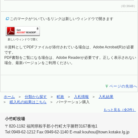
（ID:3648）
このマークがついているリンクは新しいウィンドウで開きます
新しいウィンドウで開く
※資料としてPDFファイルが添付されている場合は、Adobe Acrobat(R)が必要
です。
PDF書類をご覧になる場合は、Adobe Readerが必要です。正しく表示されない
場合、最新バージョンをご利用ください。
ページの先頭へ
ホーム
分類から探す
町政
入札情報
入札結果
紙入札の結果はこちら
パーテーション購入
もっと見る（全2件）
小竹町役場
〒820-1192 福岡県鞍手郡小竹町大字勝野3167番地1
Tel:0949-62-1212 Fax:0949-62-1140 E-mail:kouhou@town.kotake.lg.jp