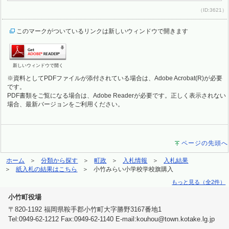
（ID:3621）
このマークがついているリンクは新しいウィンドウで開きます
新しいウィンドウで開く
※資料としてPDFファイルが添付されている場合は、Adobe Acrobat(R)が必要
です。
PDF書類をご覧になる場合は、Adobe Readerが必要です。正しく表示されない
場合、最新バージョンをご利用ください。
ページの先頭へ
ホーム
分類から探す
町政
入札情報
入札結果
紙入札の結果はこちら
小竹みらい小学校学校旗購入
もっと見る（全2件）
小竹町役場
〒820-1192 福岡県鞍手郡小竹町大字勝野3167番地1
Tel:0949-62-1212 Fax:0949-62-1140 E-mail:kouhou@town.kotake.lg.jp