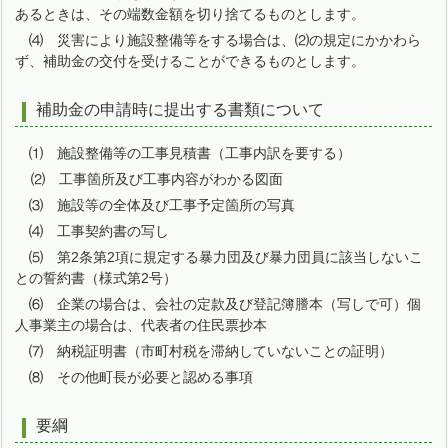
あるときは、その端数金額を切り捨てるものとします。
⑷ 災害により施設整備等をする場合は、⑵の規定にかかわら
ず、補助金の交付を受けることができるものとします。
補助金の申請時に提出する書類について
⑴ 施設整備等の工事見積書（工事内訳を要する）
⑵ 工事箇所及び工事内容がわかる図面
⑶ 施設等の全体及び工事予定箇所の写真
⑷ 工事契約書の写し
⑸ 第2条第2項に規定する暴力団及び暴力団員に該当しないこ
との誓約書（様式第2号）
⑹ 企業の場合は、会社の定款及び登記簿謄本（写しで可）個
人事業主の場合は、代表者の住民票抄本
⑺ 納税証明書（市町村税を滞納していないことの証明）
⑻ その他町長が必要と認める事項
要綱