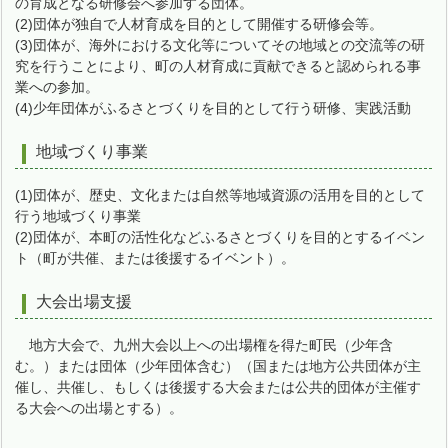
の育成となる研修会へ参加する団体。
(2)団体が独自で人材育成を目的として開催する研修会等。
(3)団体が、海外における文化等についてその地域との交流等の研
究を行うことにより、町の人材育成に貢献できると認められる事
業への参加。
(4)少年団体がふるさとづくりを目的として行う研修、実践活動
地域づくり事業
(1)団体が、歴史、文化または自然等地域資源の活用を目的として
行う地域づくり事業
(2)団体が、本町の活性化などふるさとづくりを目的とするイベン
ト（町が共催、または後援するイベント）。
大会出場支援
地方大会で、九州大会以上への出場権を得た町民（少年含
む。）または団体（少年団体含む）（国または地方公共団体が主
催し、共催し、もしくは後援する大会または公共的団体が主催す
る大会への出場とする）。