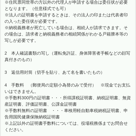
※住民票同世帯の方以外の代理人が申請する場合は委任状が必要
となります。（任意様式でも可）
※法人の証明書を申請するときは、その法人の印または代表者印
の入った委任状が必要です。
※納税義務者が死亡している場合は、相続人が請求できます。そ
の場合は、請求者と納税義務者の相続関係がわかる戸籍謄本等の
写しが必要です。
2 本人確認書類の写し（運転免許証、身体障害者手帳などの顔写
真付きのもの）
3 返信用封筒（切手を貼り、あて名を書いたもの）
4 手数料 （郵便局の定額小為替のみで受付） ※現金でお支払
いはできません。
※手数料300円の証明書・・・所得課税証明書、納税証明書、無資
産証明書、評価証明書、公課金証明書
※手数料無料の証明書 ・・・車検用軽自動車税納税証明書、申
告用国民健康保険納税証明書
※上記以外の証明書手数料については、役場税務係までお問合せ
ください。