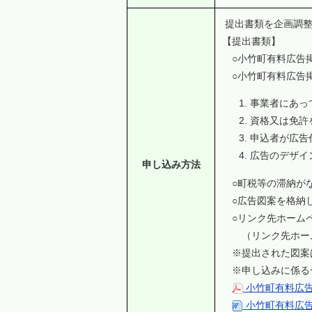
提出書類を企画調整
【提出書類】
○小竹町有料広告掲
○小竹町有料広告
事業者にあっ
資格又は免許
申込者が広告
広告のデザイ
申し込み方法
○町税等の滞納が
○広告図案を格納
○リンク先ホームペ
（リンク先ホーム
※提出された図案
※申し込みに係る
小竹町有料広告
小竹町有料広告