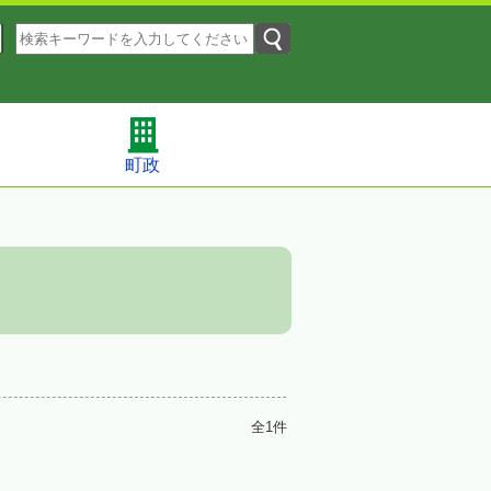
町政
全1件