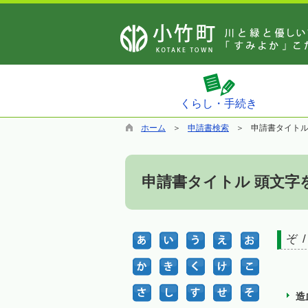
くらし・手続き
ホーム
申請書検索
申請書タイト
申請書タイトル 頭文字
ぞ /
造