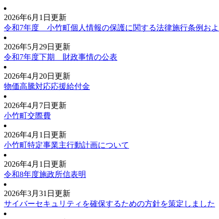
2026年6月1日更新
令和7年度 小竹町個人情報の保護に関する法律施行条例お
2026年5月29日更新
令和7年度下期 財政事情の公表
2026年4月20日更新
物価高騰対応応援給付金
2026年4月7日更新
小竹町交際費
2026年4月1日更新
小竹町特定事業主行動計画について
2026年4月1日更新
令和8年度施政所信表明
2026年3月31日更新
サイバーセキュリティを確保するための方針を策定しました